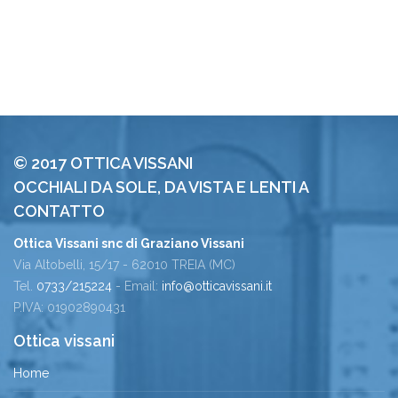
© 2017 OTTICA VISSANI
OCCHIALI DA SOLE, DA VISTA E LENTI A
CONTATTO
Ottica Vissani snc di Graziano Vissani
Via Altobelli, 15/17 - 62010 TREIA (MC)
Tel.
0733/215224
- Email:
info@otticavissani.it
P.IVA: 01902890431
Ottica vissani
Home