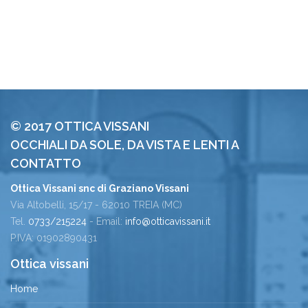
© 2017 OTTICA VISSANI
OCCHIALI DA SOLE, DA VISTA E LENTI A
CONTATTO
Ottica Vissani snc di Graziano Vissani
Via Altobelli, 15/17 - 62010 TREIA (MC)
Tel.
0733/215224
- Email:
info@otticavissani.it
P.IVA: 01902890431
Ottica vissani
Home