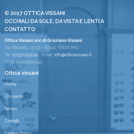
© 2017 OTTICA VISSANI
OCCHIALI DA SOLE, DA VISTA E LENTI A
CONTATTO
Ottica Vissani snc di Graziano Vissani
Via Altobelli, 15/17 - 62010 TREIA (MC)
Tel.
0733/215224
- Email:
info@otticavissani.it
P.IVA: 01902890431
Ottica vissani
Home
Chi siamo
Servizi
Contatti
Cookie Policy