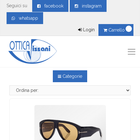
Seguici su
facebook
instagram
whatsapp
Login
Carrello
Categorie