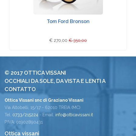
Tom Ford Bronson
€ 270,00
€ 350,00
© 2017 OTTICA VISSANI
OCCHIALI DA SOLE, DA VISTA E LENTI A
CONTATTO
Ottica Vissani snc di Graziano Vissani
Via Altobelli, 15/17 - 62010 TREIA (MC)
Tel.
0733/215224
- Email:
info@otticavissani.it
P.IVA: 01902890431
Ottica vissani