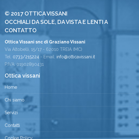
© 2017 OTTICA VISSANI
OCCHIALI DA SOLE, DA VISTA E LENTI A
CONTATTO
Ottica Vissani snc di Graziano Vissani
Via Altobelli, 15/17 - 62010 TREIA (MC)
Tel.
0733/215224
- Email:
info@otticavissani.it
P.IVA: 01902890431
Ottica vissani
Home
Chi siamo
Servizi
Contatti
Cookie Policy