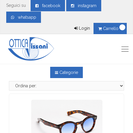
Seguici su
facebook
instagram
whatsapp
Login
Carrello
Categorie