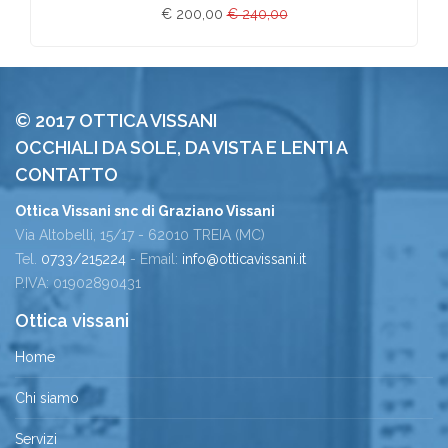
€ 200,00
€ 240,00
© 2017 OTTICA VISSANI
OCCHIALI DA SOLE, DA VISTA E LENTI A
CONTATTO
Ottica Vissani snc di Graziano Vissani
Via Altobelli, 15/17 - 62010 TREIA (MC)
Tel.
0733/215224
- Email:
info@otticavissani.it
P.IVA: 01902890431
Ottica vissani
Home
Chi siamo
Servizi